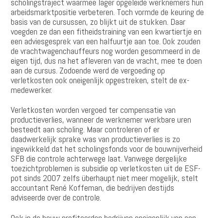
scholingstraject waarmee lager opgeleide werknemers hun
arbeidsmarktpositie verbeteren. Toch vormde de keuring de
basis van de cursussen, zo blijkt uit de stukken. Daar
voegden ze dan een fitheidstraining van een kwartiertje en
een adviesgesprek van een halfuurtje aan toe. Ook zouden
de vrachtwagenchauffeurs nog worden gesommeerd in de
eigen tijd, dus na het afleveren van de vracht, mee te doen
aan de cursus. Zodoende werd de vergoeding op
verletkosten ook oneigenlijk opgestreken, stelt de ex-
medewerker.
Verletkosten worden vergoed ter compensatie van
productieverlies, wanneer de werknemer werkbare uren
besteedt aan scholing. Maar controleren of er
daadwerkelijk sprake was van productieverlies is zo
ingewikkeld dat het scholingsfonds voor de bouwnijverheid
SFB die controle achterwege laat. Vanwege dergelijke
toezichtproblemen is subsidie op verletkosten uit de ESF-
pot sinds 2007 zelfs überhaupt niet meer mogelijk, stelt
accountant René Koffeman, die bedrijven destijds
adviseerde over de controle.
Ook in de bouw profiteerden bedrijven oneigenlijk van een