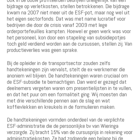
bijdrage op verletkosten, stellen betrokkenen. Die bijdrage
kwam na 2007 niet meer uit de ESF-pot, maar nog wel uit
het eigen sectorfonds. Dat was met name lucratief voor
bedrijven die door de crisis vanaf 2009 met lege
orderportefeuilles kampten. Hoewel er geen werk was voor
het personeel, kon door een stapeling van subsidiepotjes
toch geld verdiend worden aan de cursussen, stellen zij. Van
productieverlies was geen sprake.
Bij de opleider in de transportsector zouden zelfs
handtekeningen zijn vervalst, stelt de ex-werknemer die
anoniem wil blijven. De handtekeningen waren cruciaal om
de ESF-subsidie te bemachtigen. Dan werd er gezegd dat
deelnemers vergeten waren om presentielijsten in te vullen,
en dat het puur om een formaliteit ging. Wij moesten dan
met drie verschillende pennen aan de slag en wat
koffievlekken en kreukels in de formulieren maken.
De handtekeningen vormden onderdeel van de verplichte
ESF-administratie die de persoonlijke bv van Wieringa
verzorgde. Zij bracht 15% van de cursusprijs in rekening voor
administratiekosten. Ze had zodoende een belang bij de