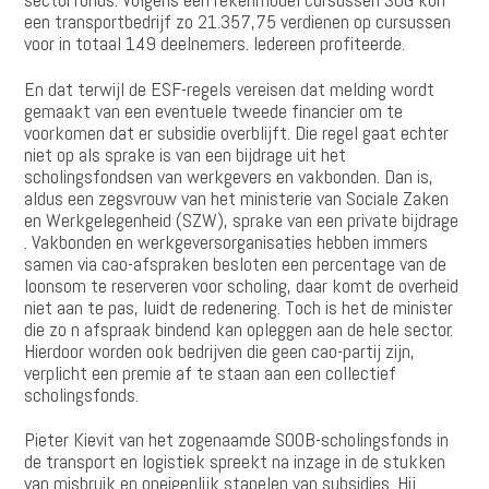
een transportbedrijf zo 21.357,75 verdienen op cursussen
voor in totaal 149 deelnemers. Iedereen profiteerde.
En dat terwijl de ESF-regels vereisen dat melding wordt
gemaakt van een eventuele tweede financier om te
voorkomen dat er subsidie overblijft. Die regel gaat echter
niet op als sprake is van een bijdrage uit het
scholingsfondsen van werkgevers en vakbonden. Dan is,
aldus een zegsvrouw van het ministerie van Sociale Zaken
en Werkgelegenheid (SZW), sprake van een private bijdrage
. Vakbonden en werkgeversorganisaties hebben immers
samen via cao-afspraken besloten een percentage van de
loonsom te reserveren voor scholing, daar komt de overheid
niet aan te pas, luidt de redenering. Toch is het de minister
die zo n afspraak bindend kan opleggen aan de hele sector.
Hierdoor worden ook bedrijven die geen cao-partij zijn,
verplicht een premie af te staan aan een collectief
scholingsfonds.
Pieter Kievit van het zogenaamde SOOB-scholingsfonds in
de transport en logistiek spreekt na inzage in de stukken
van misbruik en oneigenlijk stapelen van subsidies. Hij