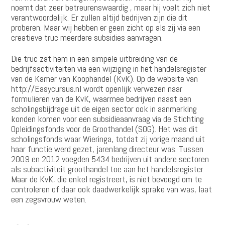
noemt dat zeer betreurenswaardig , maar hij voelt zich niet
verantwoordelijk. Er zullen altijd bedrijven zijn die dit
proberen. Maar wij hebben er geen zicht op als zij via een
creatieve truc meerdere subsidies aanvragen.
Die truc zat hem in een simpele uitbreiding van de
bedrijfsactiviteiten via een wijziging in het handelsregister
van de Kamer van Koophandel (KvK). Op de website van
http://Easycursus.nl
wordt openlijk verwezen naar
formulieren van de KvK, waarmee bedrijven naast een
scholingsbijdrage uit de eigen sector ook in aanmerking
konden komen voor een subsidieaanvraag via de Stichting
Opleidingsfonds voor de Groothandel (SOG). Het was dit
scholingsfonds waar Wieringa, totdat zij vorige maand uit
haar functie werd gezet, jarenlang directeur was. Tussen
2009 en 2012 voegden 5434 bedrijven uit andere sectoren
als subactiviteit groothandel toe aan het handelsregister.
Maar de KvK, die enkel registreert, is niet bevoegd om te
controleren of daar ook daadwerkelijk sprake van was, laat
een zegsvrouw weten.