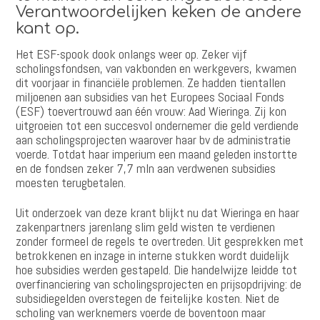
Verantwoordelijken keken de andere
kant op.
Het ESF-spook dook onlangs weer op. Zeker vijf
scholingsfondsen, van vakbonden en werkgevers, kwamen
dit voorjaar in financiële problemen. Ze hadden tientallen
miljoenen aan subsidies van het Europees Sociaal Fonds
(ESF) toevertrouwd aan één vrouw: Aad Wieringa. Zij kon
uitgroeien tot een succesvol ondernemer die geld verdiende
aan scholingsprojecten waarover haar bv de administratie
voerde. Totdat haar imperium een maand geleden instortte
en de fondsen zeker 7,7 mln aan verdwenen subsidies
moesten terugbetalen.
Uit onderzoek van deze krant blijkt nu dat Wieringa en haar
zakenpartners jarenlang slim geld wisten te verdienen
zonder formeel de regels te overtreden. Uit gesprekken met
betrokkenen en inzage in interne stukken wordt duidelijk
hoe subsidies werden gestapeld. Die handelwijze leidde tot
overfinanciering van scholingsprojecten en prijsopdrijving: de
subsidiegelden overstegen de feitelijke kosten. Niet de
scholing van werknemers voerde de boventoon maar