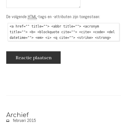
De volgende
HTML
-tags en -attributen zijn toegestaan:
<a href="" title=""> <abbr title=""> <acronym
title=""> <b> <blockquote cite=""> <cite> <code> <del
datetime=""> <em> <i> <q cite=""> <strike> <strong>
Archief
februari 2015