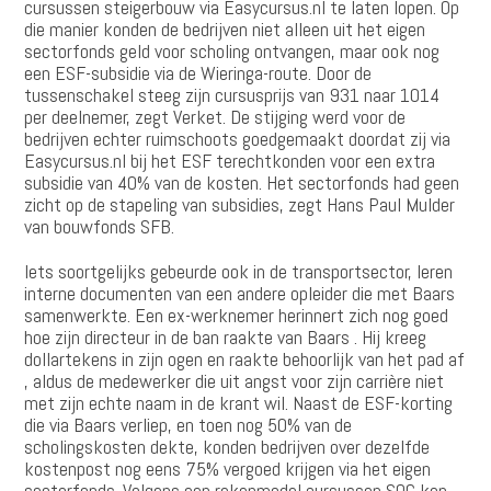
cursussen steigerbouw via Easycursus.nl te laten lopen. Op
die manier konden de bedrijven niet alleen uit het eigen
sectorfonds geld voor scholing ontvangen, maar ook nog
een ESF-subsidie via de Wieringa-route. Door de
tussenschakel steeg zijn cursusprijs van 931 naar 1014
per deelnemer, zegt Verket. De stijging werd voor de
bedrijven echter ruimschoots goedgemaakt doordat zij via
Easycursus.nl bij het ESF terechtkonden voor een extra
subsidie van 40% van de kosten. Het sectorfonds had geen
zicht op de stapeling van subsidies, zegt Hans Paul Mulder
van bouwfonds SFB.
Iets soortgelijks gebeurde ook in de transportsector, leren
interne documenten van een andere opleider die met Baars
samenwerkte. Een ex-werknemer herinnert zich nog goed
hoe zijn directeur in de ban raakte van Baars . Hij kreeg
dollartekens in zijn ogen en raakte behoorlijk van het pad af
, aldus de medewerker die uit angst voor zijn carrière niet
met zijn echte naam in de krant wil. Naast de ESF-korting
die via Baars verliep, en toen nog 50% van de
scholingskosten dekte, konden bedrijven over dezelfde
kostenpost nog eens 75% vergoed krijgen via het eigen
sectorfonds. Volgens een rekenmodel cursussen SOG kon